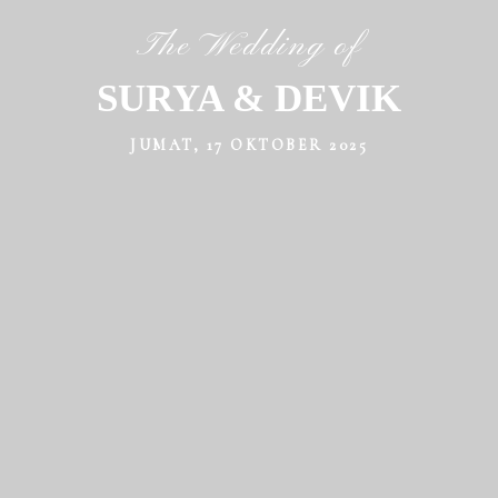
The Wedding of
UNDANGAN PERNIKAHAN
SURYA & DEVIK
SURYA & DEVIK
JUMAT, 17 OKTOBER 2025